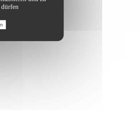
 dürfen
en