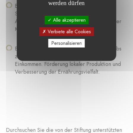
werden dürfen
Bau einer umweltfreundlichen, alternativen
Schule mit handwerklichen
Alle akzeptieren
Ausbildungsprogrammen. Sensibilisierung der
Kinder für den Schutz von Flora und Fauna
Verbiete alle Cookies
Personalisieren
Einrichtung eines landwirtschaftlichen Betriebs
zur Schaffung von Arbeitsplätzen und
Einkommen. Förderung lokaler Produktion und
Verbesserung der Ernährungsvielfalt.
Durchsuchen Sie die von der Stiftung unterstützten