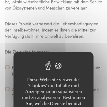
ist, lokale wirtschaftliche Entwicklung mit dem Schutz
von Ökosystemen und Menschen zu vereinen.
Dieses Projekt verbessert die Lebensbedingungen
der Inselbewohner, indem es ihnen die Mittel zur
Verfügung stellt, ihre Umwelt zu bewahren.
Die Ziele sind folgende:
Einstufung der Insel als Naturgebiet zum Schutz
ihrer Biodiversität
Diese Webseite verwendet
'Cookies' um Inhalte und
Ausbildung in nachhaltigen landwirtschaftlichen
Anzeigen zu personalisieren
Techniken
und zu analysieren. Bestimmen
Sie, welche Dienste benutzt