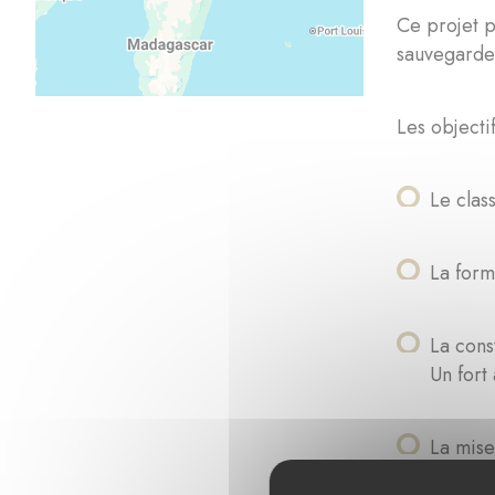
Ce projet p
sauvegarde
Les objectif
Le clas
La form
La cons
Un fort 
La mise
égaleme