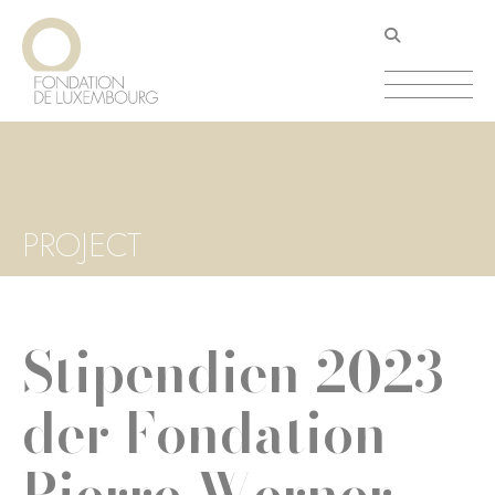
Direkt
Cookie-Einstellungen
zum
Inhalt
PROJECT
Stipendien 2023
der Fondation
Pierre Werner