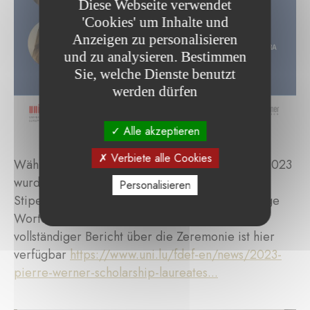
Diese Webseite verwendet
'Cookies' um Inhalte und
Anzeigen zu personalisieren
und zu analysieren. Bestimmen
Sie, welche Dienste benutzt
werden dürfen
Alle akzeptieren
Verbiete alle Cookies
Während einer Zeremonie am 28. September 2023
wurden die Preisträgerinnen offiziell mit ihren
Personalisieren
Stipendien ausgezeichnet und eingeladen, einige
Worte über ihre Doktorarbeiten zu teilen. Ein
vollständiger Bericht über die Zeremonie ist hier
verfügbar
https://www.uni.lu/fdef-en/news/2023-
pierre-werner-scholarship-laureates...