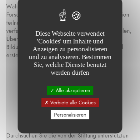
Während seiner zweijährigen Tätigkeit wird der
Forscher nicht nur an den Aktivitäten der Institution
teilnehmen, sondern auch die Ausstellungstexte
verfassen, fotografisches Material zusammenstellen,
Diese Webseite verwendet
Überlegungen zu einem begleitenden
'Cookies' um Inhalte und
Bildungsprogramm anstellen und Werbematerial
Anzeigen zu personalisieren
erstellen.
und zu analysieren. Bestimmen
Sie, welche Dienste benutzt
werden dürfen
Alle akzeptieren
Verbiete alle Cookies
Personalisieren
Durchsuchen Sie die von der Stiftung unterstützten