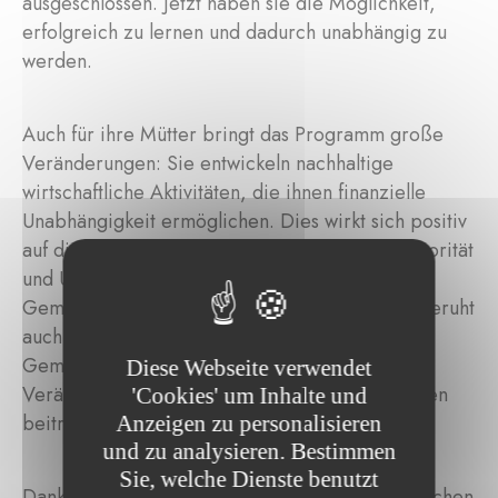
ausgeschlossen. Jetzt haben sie die Möglichkeit,
erfolgreich zu lernen und dadurch unabhängig zu
werden.
Auch für ihre Mütter bringt das Programm große
Veränderungen: Sie entwickeln nachhaltige
wirtschaftliche Aktivitäten, die ihnen finanzielle
Unabhängigkeit ermöglichen. Dies wirkt sich positiv
auf die Haushaltsführung aus und stärkt ihre Autorität
und Unabhängigkeit innerhalb ihrer Familie und
Gemeinschaft. Die Legitimität dieses Projekts beruht
auch darauf, dass es sich in die lokalen
Gemeinschaften integriert und zur langfristigen
Diese Webseite verwendet
Veränderung von gesellschaftlichen Vorstellungen
'Cookies' um Inhalte und
beiträgt.
Anzeigen zu personalisieren
und zu analysieren. Bestimmen
Sie, welche Dienste benutzt
Dank dieses Projekts sind die begünstigten Mädchen