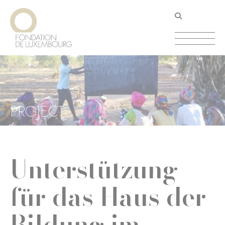
Direkt
Cookie-Einstellungen
zum
Inhalt
PROJECT
Unterstützung
für das Haus der
Bildung im