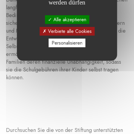
werden dürfen
langfristig eingeschult und profitieren von
Bedingungen, die ihren schulischen Erfolg
Alle akzeptieren
sicherstellen. Die Sensibilisierungsarbeit bei Eltern
und Mädchen schafft ein förderliches Umfeld für die
Verbiete alle Cookies
Entwicklung von Jugendorganisationen und die
Personalisieren
Selbstständigkeit der Mädchen. Schließlich
ermöglichen die gestiegenen Einkommen der
Familien deren finanzielle Unabhängigkeit, sodass
sie die Schulgebühren ihrer Kinder selbst tragen
können.
Durchsuchen Sie die von der Stiftung unterstützten