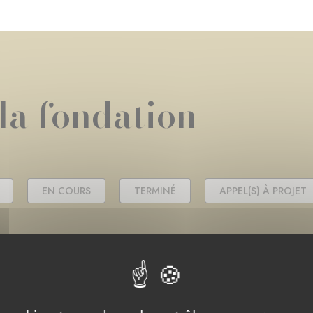
 la fondation
EN COURS
TERMINÉ
APPEL(S) À PROJET
PROJET EN COURS