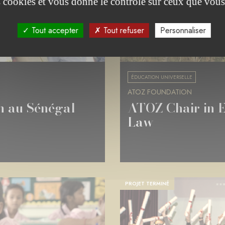
es cookies et vous donne le contrôle sur ceux que vous
Tout accepter
Tout refuser
Personnaliser
LUXEMBOURG
ÉDUCATION UNIVERSELLE
ATOZ FOUNDATION
on au Sénégal
ATOZ Chair in E
Law
PROJET TERMINÉ