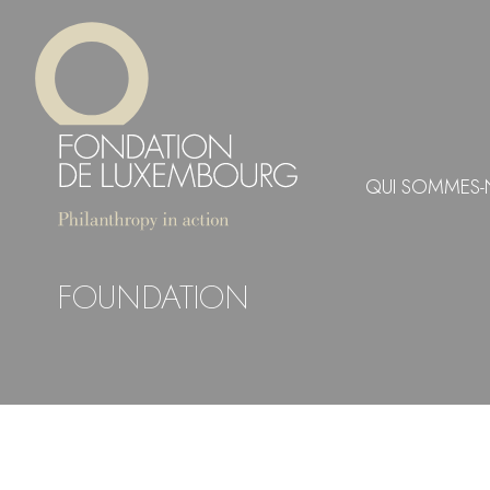
Aller
Panneau de gestion des cookies
au
contenu
principal
QUI SOMMES-
FOUNDATION