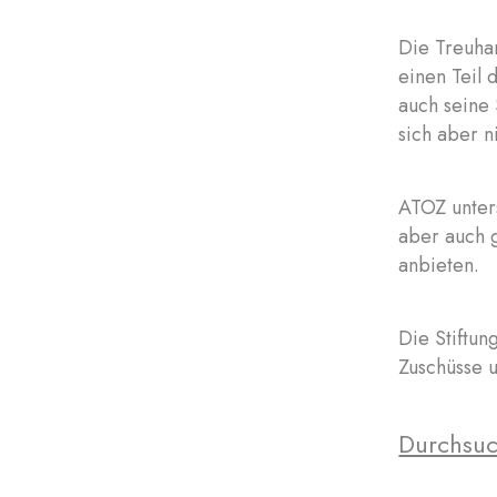
Die Treuha
einen Teil 
auch seine 
sich aber n
ATOZ unters
aber auch g
anbieten.
Die Stiftun
Zuschüsse 
Durchsuc