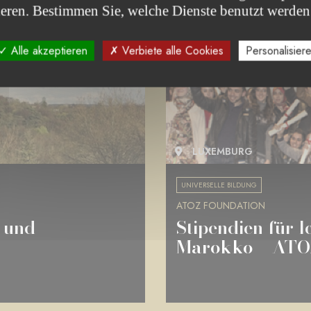
ieren. Bestimmen Sie, welche Dienste benutzt werden
PROJEKT ABGESCHLOSSEN
Alle akzeptieren
Verbiete alle Cookies
Personalisier
LUXEMBURG
UNIVERSELLE BILDUNG
ATOZ FOUNDATION
 und
Stipendien für l
Marokko – ATOZ