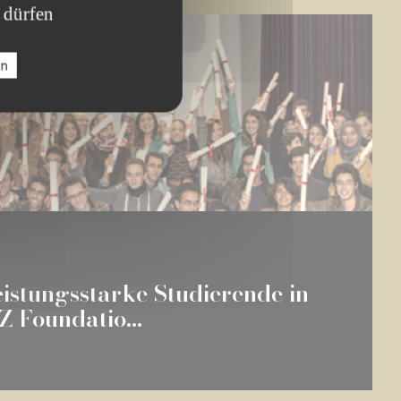
 dürfen
en
eistungsstarke Studierende in
 Foundatio...