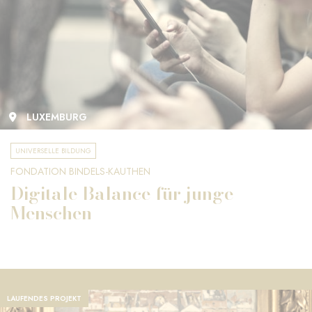
LUXEMBURG
UNIVERSELLE BILDUNG
FONDATION BINDELS-KAUTHEN
Digitale Balance für junge
Menschen
LAUFENDES PROJEKT