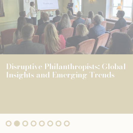
NEWS
UNIVERSELLE BILDUNG
UNIVERSELLE BILDUNG
The Fondation de Luxembourg
surpasses €100 million in total
grants, wi...