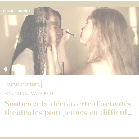
PROJET TERMINÉ
ISRAËL
CULTURE ET DIVERSITÉ
FONDATION MAZALBERT
Soutien à la découverte d'activités
théâtrales pour jeunes en difficul...