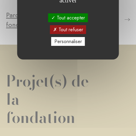
activer
Parcourez le(s) projet(s) de la
Tout accepter
fondation
Tout refuser
Personnaliser
Projet(s) de
la
fondation