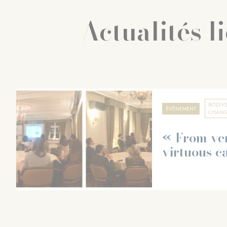
Actualités l
BIODIVE
ÉVÈNEMENT
CHANG
« From ven
virtuous c