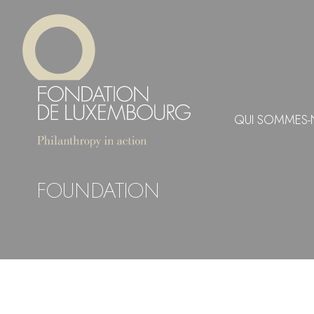
Aller
Panneau de gestion des cookies
au
contenu
principal
QUI SOMMES-
FOUNDATION