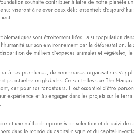
undation souhaite contribuer à faire de notre planète un 
tenus viseront à relever deux défis essentiels d’aujourd’hui
ment.
oblématiques sont étroitement liées: la surpopulation da
 l’humanité sur son environnement par la déforestation, la 
 disparition de milliers d’espèces animales et végétales, l
er à ces problèmes, de nombreuses organisations s’appliq
ient ponctuelles ou globales. Ce sont elles que The Mangr
ent, car pour ses fondateurs, il est essentiel d’être person
ur expérience et à s’engager dans les projets sur le terrain
s.
aire et une méthode éprouvés de sélection et de suivi de s
tners dans le monde du capital-risque et du capital-investi