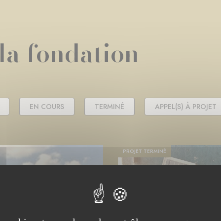
 la fondation
EN COURS
TERMINÉ
APPEL(S) À PROJET
PROJET TERMINÉ