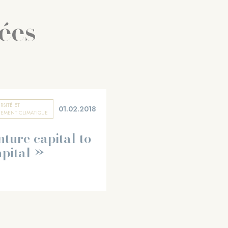
iées
RSITÉ ET
01.02.2018
EMENT CLIMATIQUE
ture capital to
apital »