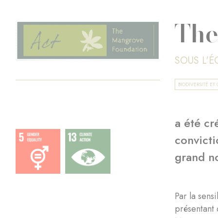
The
SOUS L'
BIODIVERSITÉ E
a été cr
convicti
grand no
Par la sens
présentant 