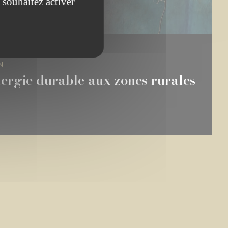
 souhaitez activer
TIQUE
N
nergie durable aux zones rurales