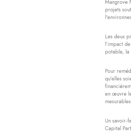
Mangrove Fo
projets sou
l'environne
Les deux pr
l’impact de
potable, la
Pour remédi
qu’elles so
financièrem
en œuvre le
mesurable
Un savoir-f
Capital Par