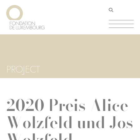
Direkt
Cookie-Einstellungen
zum
Inhalt
PROJECT
2020 Preis Alice
Wolzfeld und Jos
Wolzfeld