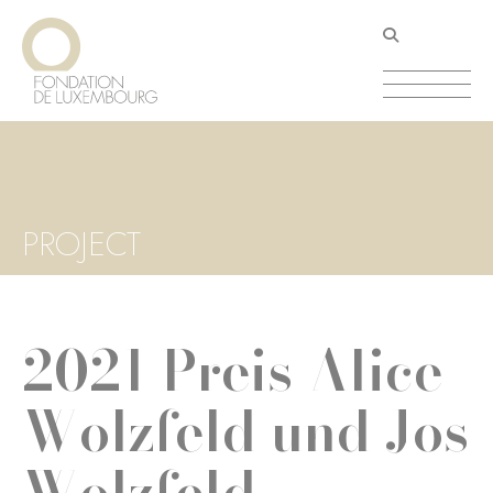
Direkt
Cookie-Einstellungen
zum
Inhalt
PROJECT
2021 Preis Alice
Wolzfeld und Jos
Wolzfeld