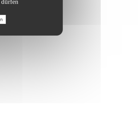
 dürfen
en