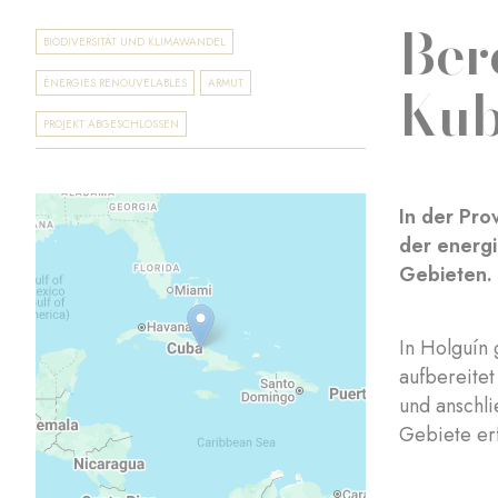
Ber
BIODIVERSITÄT UND KLIMAWANDEL
Ku
ÉNERGIES RENOUVELABLES
ARMUT
PROJEKT ABGESCHLOSSEN
In der Pro
der energi
Gebieten.
In Holguín 
aufbereite
und anschli
Gebiete erf