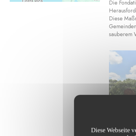
Die Fondat
Herausforde
Diese Maßn
Gemeinden 
sauberem W
Diese Webseite v