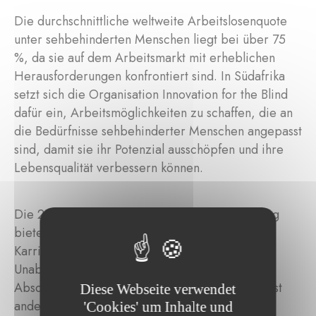
Die durchschnittliche weltweite Arbeitslosenquote
unter sehbehinderten Menschen liegt bei über 75
%, da sie auf dem Arbeitsmarkt mit erheblichen
Herausforderungen konfrontiert sind. In Südafrika
setzt sich die Organisation Innovation for the Blind
dafür ein, Arbeitsmöglichkeiten zu schaffen, die an
die Bedürfnisse sehbehinderter Menschen angepasst
sind, damit sie ihr Potenzial ausschöpfen und ihre
Lebensqualität verbessern können.
Die 2021 ins Leben gerufene Barista-Ausbildung
bietet sehbehinderten Menschen nicht nur neue
Karrierechancen, sondern auch finanzielle
Unabhängigkeit. Darüber hinaus haben sie nach
Abschluss des Programms die Möglichkeit, selbst
Diese Webseite verwendet
andere Baristas auszubilden.
'Cookies' um Inhalte und