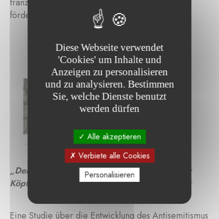
französisch- und englischsprachigen Welt zu
fördern.
Diese Webseite verwendet
'Cookies' um Inhalte und
Anzeigen zu personalisieren
und zu analysieren. Bestimmen
Sie, welche Dienste benutzt
werden dürfen
Alle akzeptieren
Verbiete alle Cookies
„Der Antisemitismus oder der Drache mit vier
Personalisieren
Köpfen“
von Raphaël Sadin und Antoine Mercier
Eine Studie über die Entwicklung des Antisemitismus