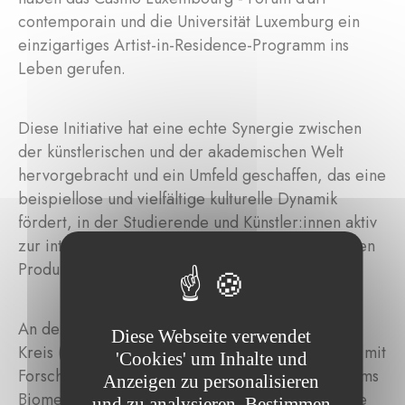
contemporain und die Universität Luxemburg ein
einzigartiges Artist-in-Residence-Programm ins
Leben gerufen.
Diese Initiative hat eine echte Synergie zwischen
der künstlerischen und der akademischen Welt
hervorgebracht und ein Umfeld geschaffen, das eine
beispiellose und vielfältige kulturelle Dynamik
fördert, in der Studierende und Künstler:innen aktiv
zur interdisziplinären Forschung und künstlerischen
Produktion beitragen.
An der ersten Residenz im Jahr 2024 nahm Max
Diese Webseite verwendet
Kreis (geb. 1990 in Wiesbaden) teil. Gemeinsam mit
'Cookies' um Inhalte und
Forscher:innen des Luxembourg Center for Systems
Anzeigen zu personalisieren
Biomedicine (LCSB) erforschte er die Schnittstelle
und zu analysieren. Bestimmen