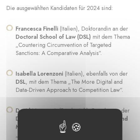
Die ausgewählten Kandidaten für 2024 sind:
Francesca Finelli
(Italien), Doktorandin an der
Doctoral School of Law (DSL)
mit dem Thema
„Countering Circumvention of Targeted
Sanctions: A Comparative Analysis“.
Isabella Lorenzoni
(Italien), ebenfalls von der
DSL
, mit dem Thema „The More Digital and
Data-Driven Approach to Competition Law“.
David Marguerit
(Frankreich), Forscher an der
Doctoral School in Economics, Finance, and
Management (DSEFM)
mit dem Thema
„Artificial Intelligence, Automation, And Job