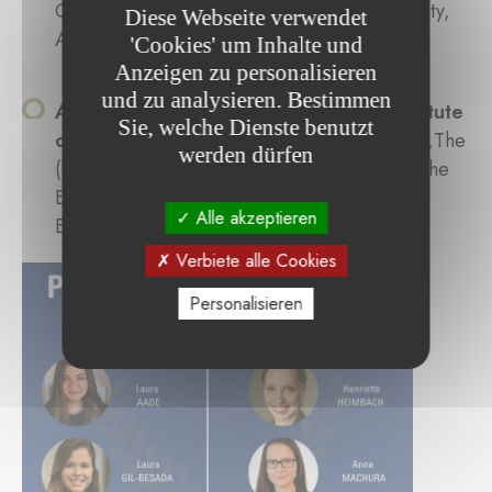
Content: Implications For Wages, Job Mobility,
Diese Webseite verwendet
And Training“.
'Cookies' um Inhalte und
Anzeigen zu personalisieren
und zu analysieren. Bestimmen
Andela Micanovic
(Montenegro), vom
Institute
Sie, welche Dienste benutzt
of Political Sciences (ISP)
mit dem Thema „The
werden dürfen
(Un)intentional Failure of Europeanization: The
EU and Democratic Backsliding in Southeast
Alle akzeptieren
Europe“.
Verbiete alle Cookies
Personalisieren