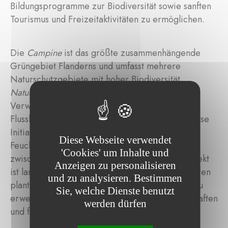
Bildungsprogramme zur Biodiversität sowie sanften
Tourismus und Freizeitaktivitäten zu ermöglichen.
Die
Campine
ist das größte zusammenhängende
Grüngebiet Flanderns und umfasst mehrere
Naturschutzgebiete mit hoher Biodiversität.
Natuurpunt
engagiert sich in der Schaffung und
Verwaltung eines Naturschutzgebiets in den
Flusslandschaften der
Grote
und
Kleine Nete
. Diese
Initiative zielt darauf ab, die Auwälder und
Diese Webseite verwendet
Feuchtgebiete entlang dieser beiden Flüsse
'Cookies' um Inhalte und
zwischen Balen und Helen zu erhalten. Das Projekt
Anzeigen zu personalisieren
ist langfristig angelegt – in den kommenden Jahren
und zu analysieren. Bestimmen
plant
Natuurpunt
, schrittweise weitere Flächen zu
Sie, welche Dienste benutzt
erwerben, zu schützen, nachhaltig zu bewirtschaften
werden dürfen
und für Besucher zugänglich zu machen.