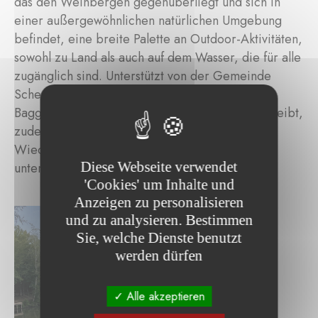
das den Weinbergen gegenüberliegt und sich in
einer außergewöhnlichen natürlichen Umgebung
befindet, eine breite Palette an Outdoor-Aktivitäten,
sowohl zu Land als auch auf dem Wasser, die für alle
zugänglich sind. Unterstützt von der Gemeinde
Schengen, setzt sich die Vereinigung Erliefnis
Baggerweier, die diesen Ort verwaltet und betreibt,
zudem für die berufliche Eingliederung und
Wiedereingliederung von Menschen mit
Diese Webseite verwendet
unterschiedlichen Hintergründen ein.
'Cookies' um Inhalte und
Anzeigen zu personalisieren
und zu analysieren. Bestimmen
Sie, welche Dienste benutzt
werden dürfen
Alle akzeptieren