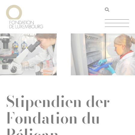
Direkt
Cookie-Einstellungen
zum
Inhalt
PROJECT
Stipendien der
Fondation du
Pélican