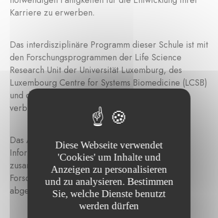
notwendigen Fähigkeiten für die Entwicklung ihrer
Karriere zu erwerben.
Das interdisziplinäre Programm dieser Schule ist mit
den Forschungsprogrammen der Life Science
Research Unit der Universität Luxemburg, des
Luxembourg Centre for Systems Biomedicine (LCSB)
und des Luxembourg Institute of Health (LIH)
verbunden.
Das Ausbildungsprogramm, das Biologen,
Diese Webseite verwendet
Informatiker, Mathematiker und Physiker
'Cookies' um Inhalte und
zusammenbringt, ist auf die spezifischen
Anzeigen zu personalisieren
Forschungsbedürfnisse junger Wissenschaftler
und zu analysieren. Bestimmen
abgestimmt.
Sie, welche Dienste benutzt
werden dürfen