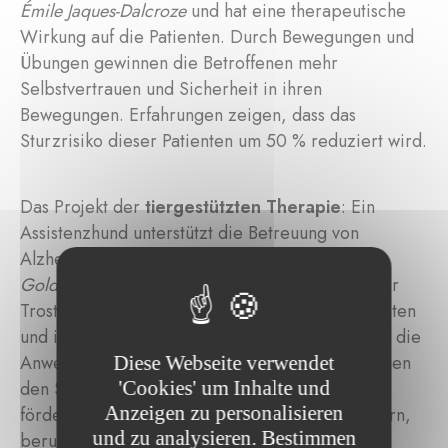
Émile Jaques-Dalcroze
und hat eine therapeutische
Wirkung auf die Patienten. Durch Bewegungen und
Übungen gewinnen die Betroffenen mehr
Selbstvertrauen und Sicherheit in ihren
Bewegungen. Erfahrungen zeigen, dass das
Sturzrisiko dieser Patienten um 50 % reduziert wird.
Das Projekt der
tiergestützten Therapie
: Ein
Assistenzhund unterstützt die Betreuung von
Alzheimer-Patienten im Pflegeheim
Beim
Goldknapp
. Durch seine Anwesenheit spendet er
Trost und sorgt für Wohlbefinden bei den Patienten
und ihren Familien. Studien haben gezeigt, dass die
Anwesenheit von Hunden und Aktivitäten mit ihnen
Diese Webseite verwendet
'Cookies' um Inhalte und
den Stress reduzieren, die körperliche Aktivität
Anzeigen zu personalisieren
fördern, Depressionen und Angstzustände lindern,
und zu analysieren. Bestimmen
beruhigend und motivierend auf die Patienten