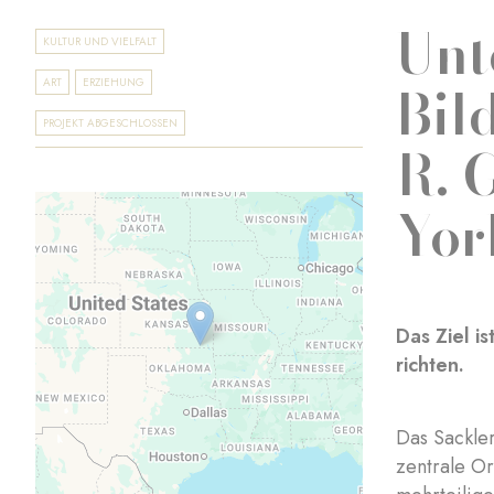
Unt
KULTUR UND VIELFALT
Bil
ART
ERZIEHUNG
PROJEKT ABGESCHLOSSEN
R. 
Yor
Das Ziel i
richten.
Das Sackle
zentrale O