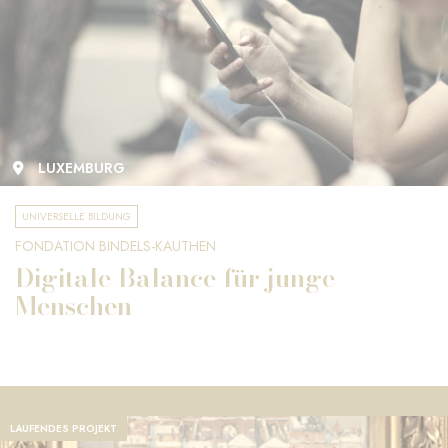
LUXEMBURG
UNIVERSELLE BILDUNG
FONDATION BINDELS-KAUTHEN
Digitale Balance für junge
Menschen
LAUFENDES PROJEKT