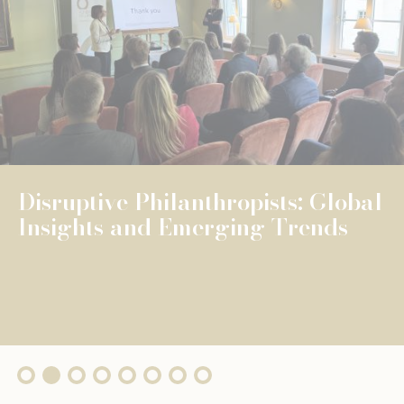
NEWS
UNIVERSELLE BILDUNG
UNIVERSELLE BILDUNG
The Fondation de Luxembourg
surpasses €100 million in total
grants, wi...