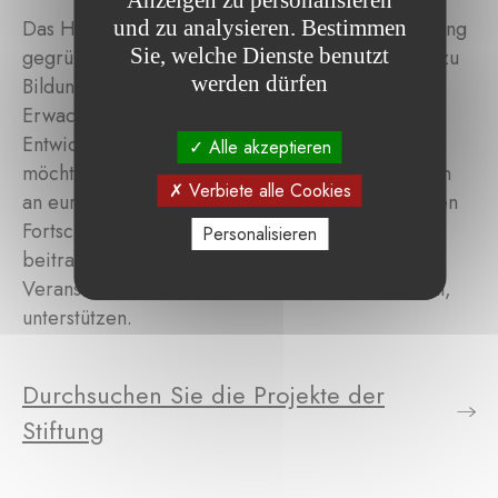
und zu analysieren. Bestimmen
Das Hauptziel der im Gedenken an Alexander Illing
Sie, welche Dienste benutzt
gegründeten Stiftung besteht darin, den Zugang zu
werden dürfen
Bildung für Kinder, Jugendliche und junge
Erwachsene in Portugal und in den lusophonen
Entwicklungsländern zu verbessern. Außerdem
Alle akzeptieren
möchte sie durch die Unterstützung von Forschern
Verbiete alle Cookies
an europäischen Einrichtungen zum medizinischen
Fortschritt im Bereich der Kinderheilkunde
Personalisieren
beitragen. Die Stiftung kann auch kulturelle
Veranstaltungen und Aktivitäten in Porto, Portugal,
unterstützen.
Durchsuchen Sie die Projekte der
Stiftung