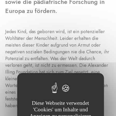
sowie die pädiatrische Forschung in
Europa zu fördern.
Jedes Kind, das geboren wird, ist ein potenzieller
Wohltäter der Menschheit. Leider erhalten die
meisten dieser Kinder aufgrund von Armut oder
negativen sozialen Bedingungen nie die Chance, ihr
Potenzial zu entfalten. Was der Welt dadurch
verloren geht, ist nicht zu ermessen. Die Alexander
Illing Foundation hat sich zum Ziel gesetzt, eine
kleine Anzahl dieser Kinder zu retten. In den
Worten der Stifter: "Selbst wenn wir nur das Leben
eines einzigen Kindes verändern, werden wir
feststellen, dass sich unsere Bemühungen gelohnt
Diese Webseite verwendet
haben."
'Cookies' um Inhalte und
Anzeigen zu personalisieren