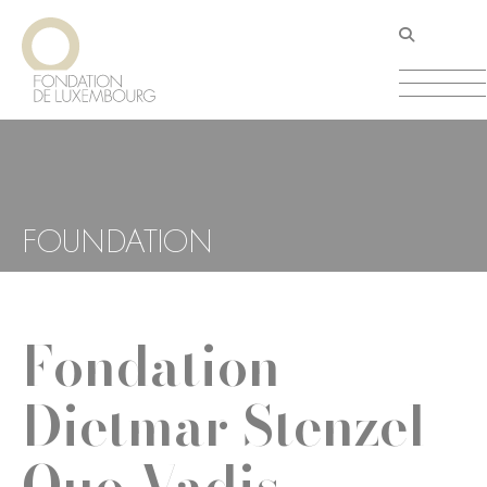
Direkt
Cookie-Einstellungen
zum
Inhalt
FOUNDATION
Fondation
Dietmar Stenzel -
Quo Vadis