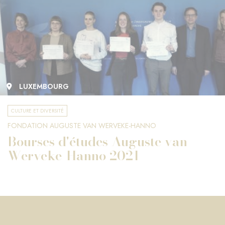
LUXEMBOURG
CULTURE ET DIVERSITÉ
FONDATION AUGUSTE VAN WERVEKE-HANNO
Bourses d'études Auguste van
Werveke-Hanno 2021