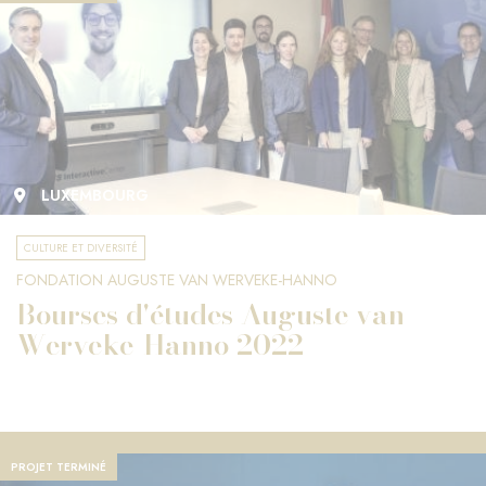
LUXEMBOURG
CULTURE ET DIVERSITÉ
FONDATION AUGUSTE VAN WERVEKE-HANNO
Bourses d'études Auguste van
Werveke-Hanno 2022
PROJET TERMINÉ