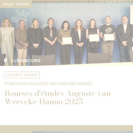
PROJET TERMINÉ
LUXEMBOURG
CULTURE ET DIVERSITÉ
FONDATION AUGUSTE VAN WERVEKE-HANNO
Bourses d'études Auguste van
Werveke-Hanno 2025