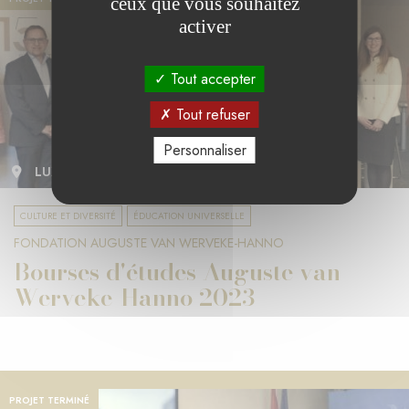
ceux que vous souhaitez
activer
Tout accepter
Tout refuser
Personnaliser
LUXEMBOURG
CULTURE ET DIVERSITÉ
ÉDUCATION UNIVERSELLE
FONDATION AUGUSTE VAN WERVEKE-HANNO
Bourses d'études Auguste van
Werveke-Hanno 2023
PROJET TERMINÉ