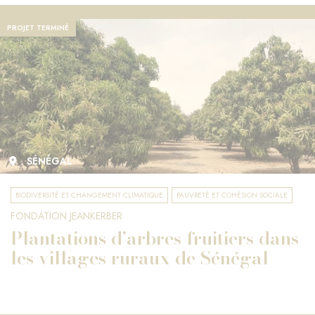
PROJET TERMINÉ
SÉNÉGAL
BIODIVERSITÉ ET CHANGEMENT CLIMATIQUE
PAUVRETÉ ET COHÉSION SOCIALE
FONDATION JEANKERBER
Plantations d’arbres fruitiers dans
les villages ruraux de Sénégal