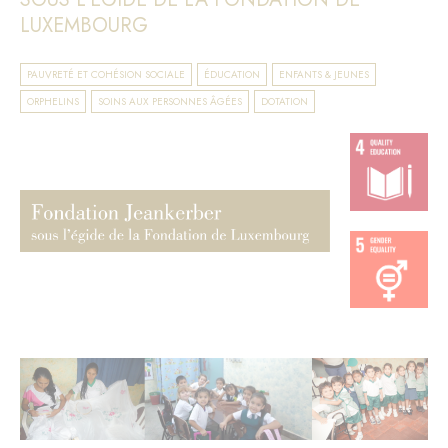
LUXEMBOURG
PAUVRETÉ ET COHÉSION SOCIALE
ÉDUCATION
ENFANTS & JEUNES
ORPHELINS
SOINS AUX PERSONNES ÂGÉES
DOTATION