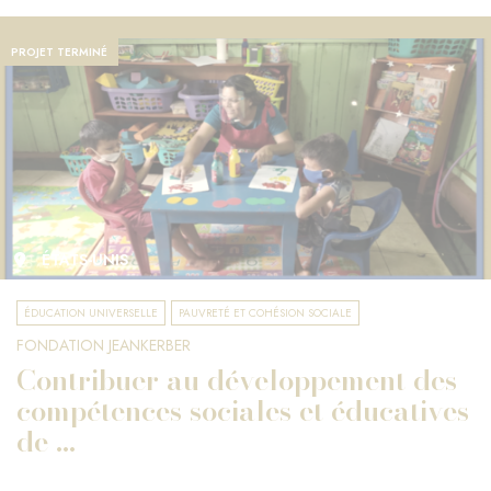
PROJET TERMINÉ
ÉTATS-UNIS
ÉDUCATION UNIVERSELLE
PAUVRETÉ ET COHÉSION SOCIALE
FONDATION JEANKERBER
Contribuer au développement des
compétences sociales et éducatives
de ...