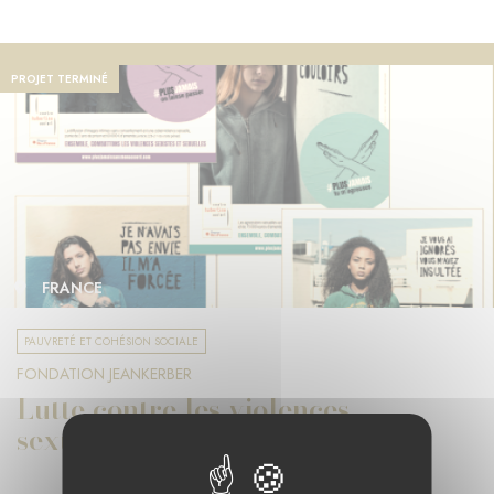
PROJET TERMINÉ
FRANCE
PAUVRETÉ ET COHÉSION SOCIALE
FONDATION JEANKERBER
Lutte contre les violences
sexuelles et sexistes en France