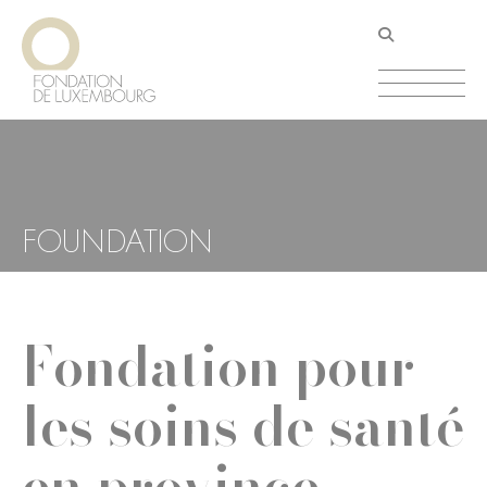
Aller
Panneau de gestion des cookies
au
contenu
principal
FOUNDATION
Fondation pour
les soins de santé
en province