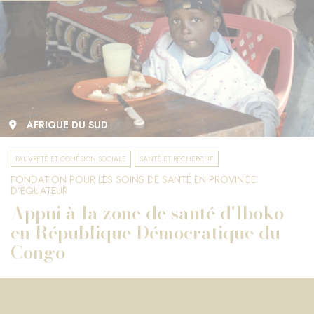
AFRIQUE DU SUD
PAUVRETÉ ET COHÉSION SOCIALE
SANTÉ ET RECHERCHE
FONDATION POUR LES SOINS DE SANTÉ EN PROVINCE
D’EQUATEUR
Appui à la zone de santé d'Iboko
en République Démocratique du
Congo