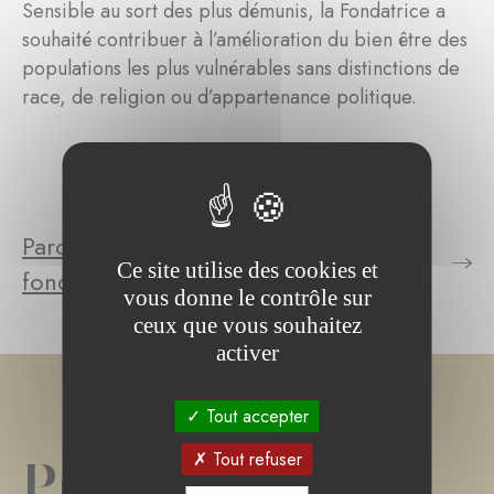
Sensible au sort des plus démunis, la Fondatrice a
souhaité contribuer à l’amélioration du bien être des
populations les plus vulnérables sans distinctions de
race, de religion ou d’appartenance politique.
Parcourez le(s) projet(s) de la
Ce site utilise des cookies et
fondation
vous donne le contrôle sur
ceux que vous souhaitez
activer
Tout accepter
Projet(s) de
Tout refuser