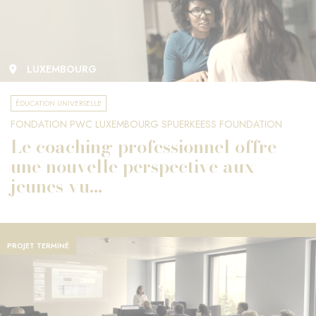
LUXEMBOURG
ÉDUCATION UNIVERSELLE
FONDATION PWC LUXEMBOURG SPUERKEESS FOUNDATION
Le coaching professionnel offre
une nouvelle perspective aux
jeunes vu...
PROJET TERMINÉ