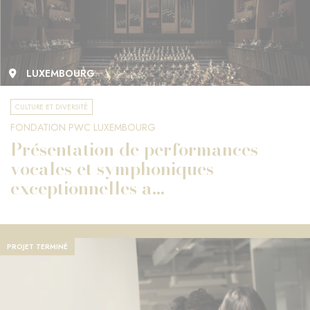
LUXEMBOURG
CULTURE ET DIVERSITÉ
FONDATION PWC LUXEMBOURG
Présentation de performances
vocales et symphoniques
exceptionnelles a...
PROJET TERMINÉ