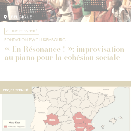
BELGIQUE
CULTURE ET DIVERSITÉ
FONDATION PWC LUXEMBOURG
« En Résonance ! »: improvisation
au piano pour la cohésion sociale
PROJET TERMINÉ