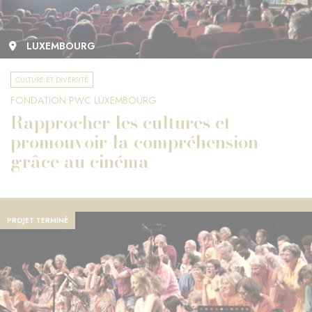
LUXEMBOURG
CULTURE ET DIVERSITÉ
FONDATION PWC LUXEMBOURG
Rapprocher les cultures et
promouvoir la compréhension
grâce au cinéma
PROJET TERMINÉ