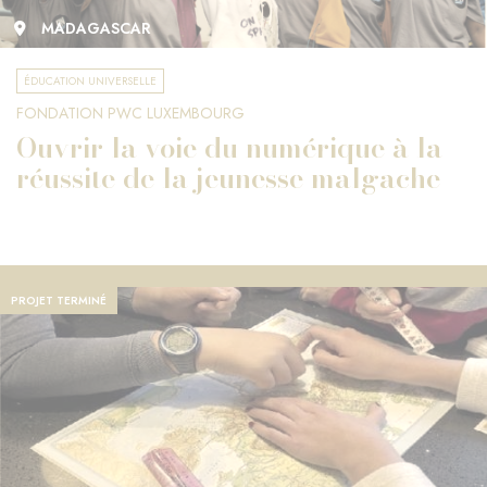
MADAGASCAR
ÉDUCATION UNIVERSELLE
FONDATION PWC LUXEMBOURG
Ouvrir la voie du numérique à la
réussite de la jeunesse malgache
PROJET TERMINÉ