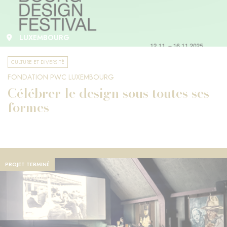
LUXEMBOURG
CULTURE ET DIVERSITÉ
FONDATION PWC LUXEMBOURG
Célébrer le design sous toutes ses
formes
PROJET TERMINÉ