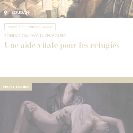
SOUDAN
PAUVRETÉ ET COHÉSION SOCIALE
FONDATION PWC LUXEMBOURG
Une aide vitale pour les réfugiés
PROJET TERMINÉ