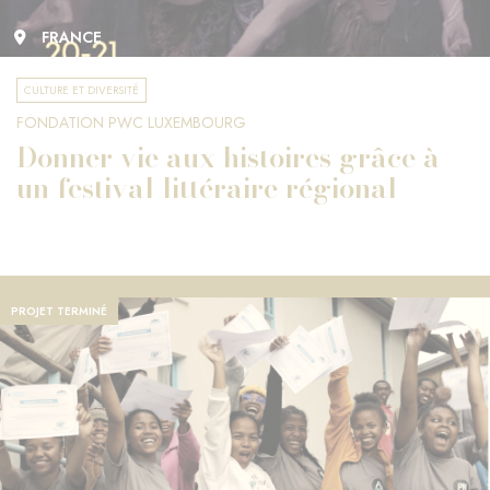
FRANCE
CULTURE ET DIVERSITÉ
FONDATION PWC LUXEMBOURG
Donner vie aux histoires grâce à
un festival littéraire régional
PROJET TERMINÉ