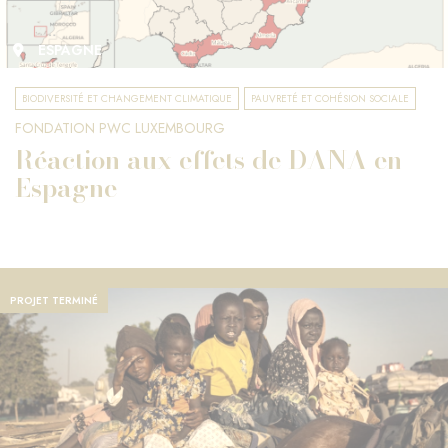
ESPAGNE
BIODIVERSITÉ ET CHANGEMENT CLIMATIQUE
PAUVRETÉ ET COHÉSION SOCIALE
FONDATION PWC LUXEMBOURG
Réaction aux effets de DANA en
Espagne
PROJET TERMINÉ