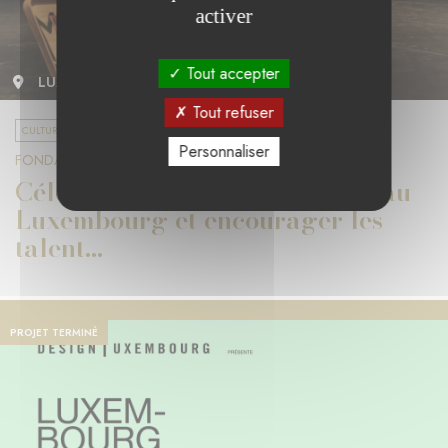
activer
Tout accepter
LUXEMBOURG
Tout refuser
CULTURE ET DIVERSITÉ
Personnaliser
FONDATION PWC LUXEMBOURG
Célébrer l'histoire de la danse au
Luxembourg et encourager les
talent...
PROJET TERMINÉ