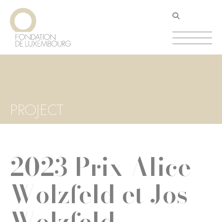
Aller
Panneau de gestion des cookies
au
contenu
principal
PROJECT
2023 Prix Alice
Wolzfeld et Jos
Wolzfeld