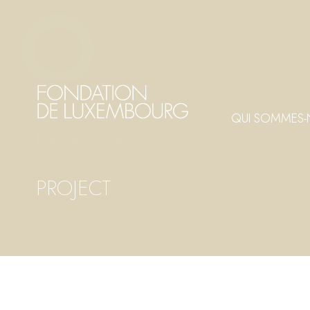
Aller
Panneau de gestion des cookies
au
contenu
principal
QUI SOMMES-
PROJECT