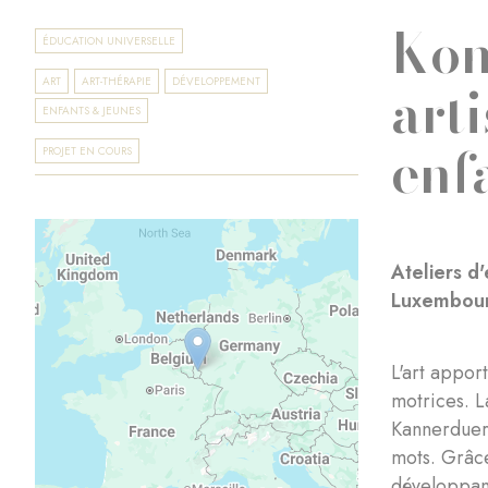
Kon
ÉDUCATION UNIVERSELLE
art
ART
ART-THÉRAPIE
DÉVELOPPEMENT
ENFANTS & JEUNES
enf
PROJET EN COURS
Ateliers d
Luxembou
L'art appor
motrices. L
Kannerduerf
mots. Grâce
développant