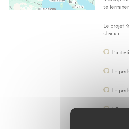
se terminer
Le projet K
chacun :
L'initi
Le perf
Le per
L'Expos