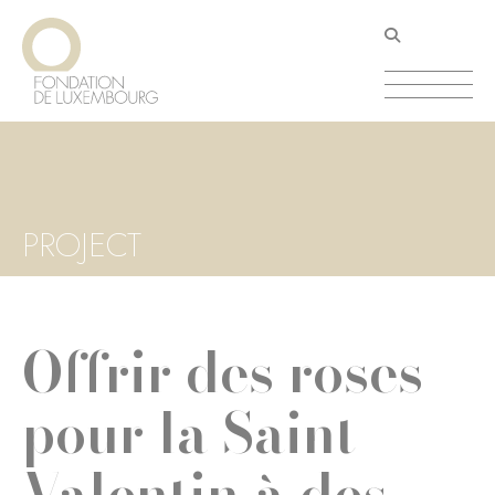
Aller
Panneau de gestion des cookies
au
contenu
principal
PROJECT
Offrir des roses
pour la Saint-
Valentin à des