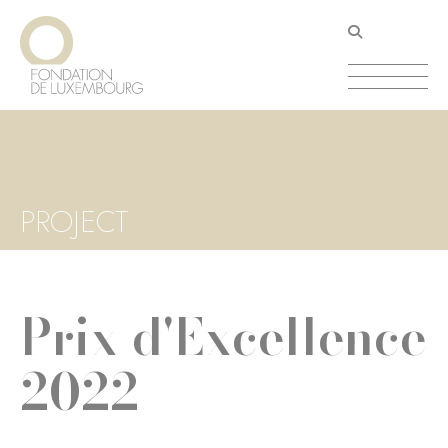
Aller
Panneau de gestion des cookies
au
contenu
principal
PROJECT
Prix d'Excellence
2022