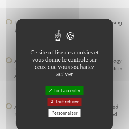
Laurent André: Prediction of unsteady flow using
physics-informed deep learning methods
Ce site utilise des cookies et
vous donne le contrôle sur
Axel Diriken: Integration of the SMR Technology
ceux que vous souhaitez
into the Belgian Energy Mix: a Cost Optimisation
activer
Approach
Tout accepter
Tout refuser
Andreia Alves: Development of a standardized
Personnaliser
methodology for the systematic, effect-related
investigation of photocatalysts