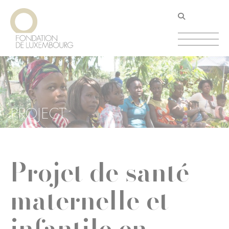
Aller
Panneau de gestion des cookies
au
contenu
principal
PROJECT
Projet de santé
maternelle et
infantile en