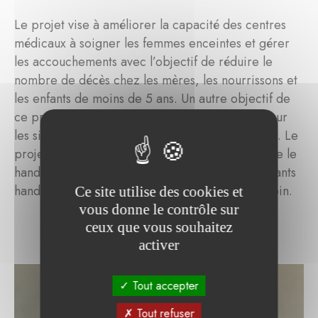
Le projet vise à améliorer la capacité des centres
médicaux à soigner les femmes enceintes et gérer
les accouchements avec l’objectif de réduire le
nombre de décès chez les mères, les nourrissons et
les enfants de moins de 5 ans. Un autre objectif de
ce projet est l’éducation des gens de la région sur
les signes de danger chez les femmes enceintes. Le
projet donne également des formations pour que le
handicap ne soit plus une fatalité, et que les enfants
handicapés disposent des soins dont ils ont besoin.
Ce site utilise des cookies et
vous donne le contrôle sur
ceux que vous souhaitez
activer
Tout accepter
Tout refuser