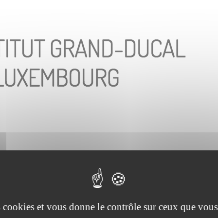
nds
été soutenu par :
es cookies et vous donne le contrôle sur ceux que vous