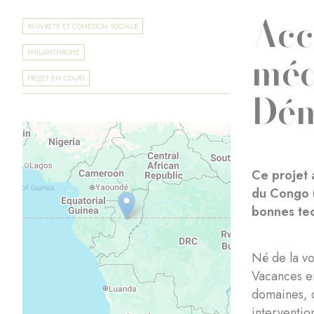
Acc
PAUVRETÉ ET COHÉSION SOCIALE
méd
PHILANTHROPIE
PROJET EN COURS
Dém
Ce projet
du Congo (
bonnes tec
Né de la vo
Vacances en
domaines, q
interventio