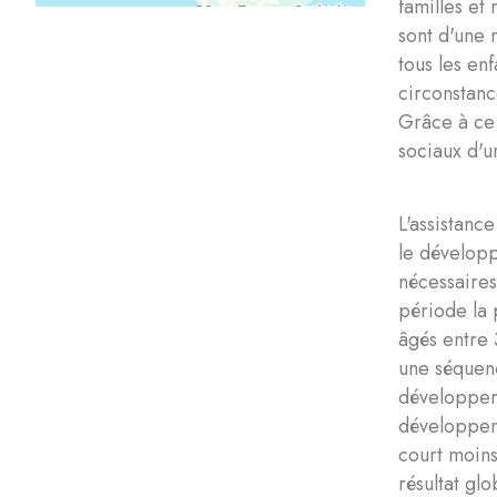
familles e
sont d'une 
tous les en
circonstanc
Grâce à ce 
sociaux d'u
L'assistanc
le développ
nécessaires
période la 
âgés entre 
une séquenc
développer 
développeme
court moins
résultat gl