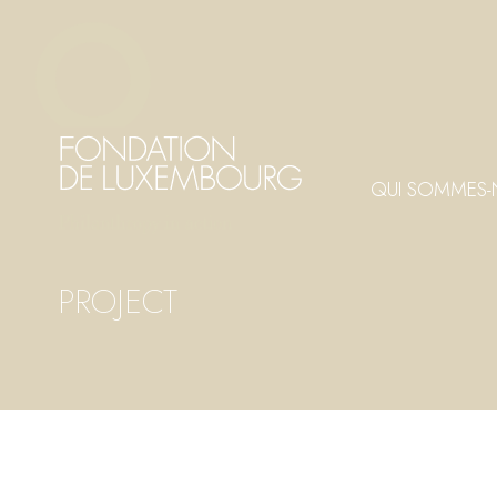
Aller
Panneau de gestion des cookies
au
contenu
principal
QUI SOMMES-
PROJECT