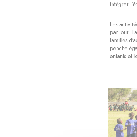
intégrer l'
Les activité
par jour. L
familles d’
penche égal
enfants et l