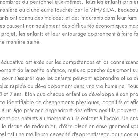
t membres du personnel eux-mêmes. Tous les enfants pris 
manière ou d’une autre touchés par le VIH/SIDA. Beaucoup
fants ont connu des malades et des mourants dans leur fam
es causent non seulement des difficultés économiques mais
projet, les enfants et leur entourage apprennent à faire 
ne manière saine.
e éducative est axée sur les compétences et les connaissan
ement de la petite enfance, mais se penche également sur
 pour s'assurer que les enfants peuvent apprendre et se d
plus rapide du développement dans une vie humaine. Tous l
3 et 7 ans. Bien que chaque enfant se développe à son pro
e identifiable de changements physiques, cognitifs et af
à un âge précoce engendrent des effets positifs pouvant 
nt des enfants au moment où ils entrent à l'école. Un enf
 le risque de redoubler, d’être placé en enseignement spéc
obal est une meilleure capacité d'apprentissage pour ces e