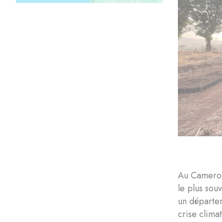
Au Cameroun
le plus sou
un départem
crise clima