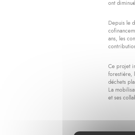
ont diminué
Depuis le d
cofinanceme
ans, les co
contributio
Ce projet i
forestière,
déchets pla
La mobilisa
et ses coll