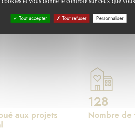
res clés
es cookies et vous donne le contrôle sur ceux que vous
Tout accepter
Tout refuser
Personnaliser
on de Luxembourg agit pour le bien commun à travers les fo
128
loué aux projets
Nombre de f
l