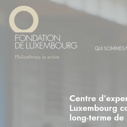
Aller
Panneau de gestion des cookies
au
contenu
principal
QUI SOMMES-
Centre d’exper
Luxembourg con
long-terme de 