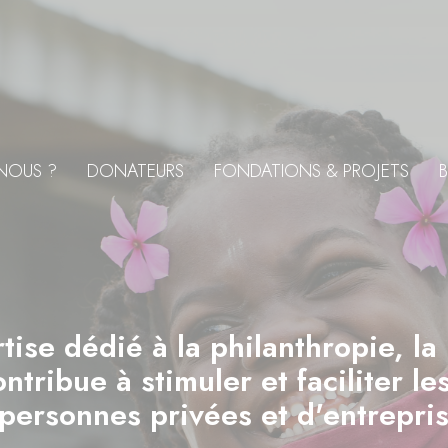
NOUS ?
DONATEURS
FONDATIONS & PROJETS
B
tise dédié à la philanthropie, la
tribue à stimuler et faciliter l
personnes privées et d'entrepris