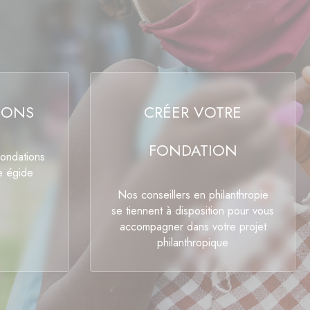
IONS
CRÉER VOTRE
FONDATION
fondations
e égide
Nos conseillers en philanthropie
se tiennent à disposition pour vous
accompagner dans votre projet
philanthropique