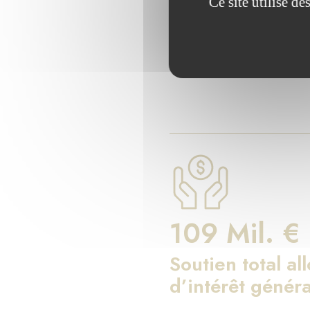
Les chiff
Ce site utilise d
Depuis 17 ans, la Fondati
109 Mil. €
Soutien total al
d’intérêt généra