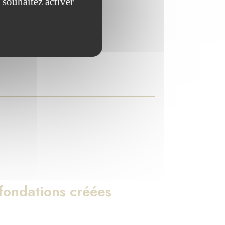
 souhaitez activer
ndations qu'elle abrite.
ondations créées