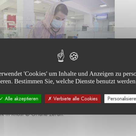
erwendet 'Cookies' um Inhalte und Anzeigen zu perso
ieren. Bestimmen Sie, welche Dienste benutzt werden
Alle akzeptieren
Verbiete alle Cookies
Personalisier
ärzte von MSF kümmern sich um Neugeborene auf der Ne
ik in Khost © Oriane Zerah.