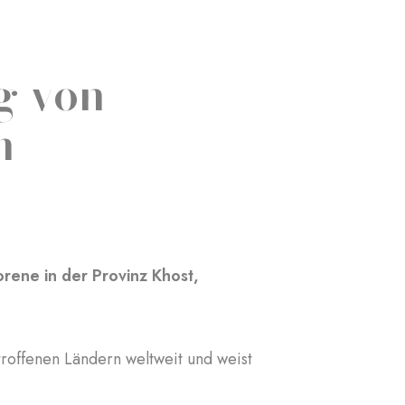
g von
n
ene in der Provinz Khost,
etroffenen Ländern weltweit und weist