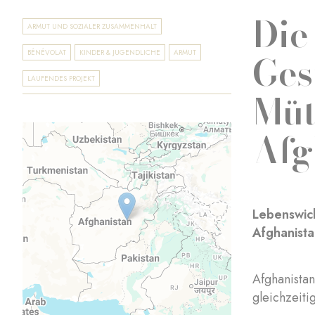
Die
ARMUT UND SOZIALER ZUSAMMENHALT
Ges
BÉNÉVOLAT
KINDER & JUGENDLICHE
ARMUT
LAUFENDES PROJEKT
Müt
Afg
Lebenswic
Afghanista
Afghanistan
gleichzeiti