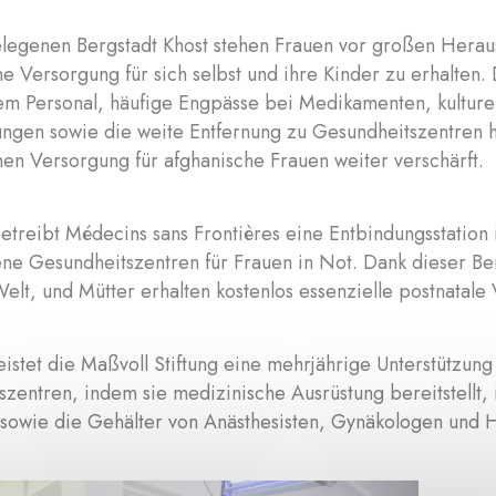
elegenen Bergstadt Khost stehen Frauen vor großen Hera
e Versorgung für sich selbst und ihre Kinder zu erhalten.
tem Personal, häufige Engpässe bei Medikamenten, kulture
ungen sowie die weite Entfernung zu Gesundheitszentren 
en Versorgung für afghanische Frauen weiter verschärft.
etreibt Médecins sans Frontières eine Entbindungsstation i
ne Gesundheitszentren für Frauen in Not. Dank dieser B
elt, und Mütter erhalten kostenlos essenzielle postnatale
eistet die Maßvoll Stiftung eine mehrjährige Unterstützun
zentren, indem sie medizinische Ausrüstung bereitstellt, 
sowie die Gehälter von Anästhesisten, Gynäkologen und 