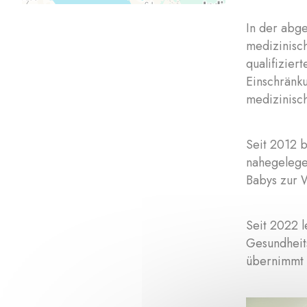
In der abg
medizinisch
qualifizier
Einschränk
medizinisch
Seit 2012 b
nahegelege
Babys zur W
Seit 2022 l
Gesundheits
übernimmt 