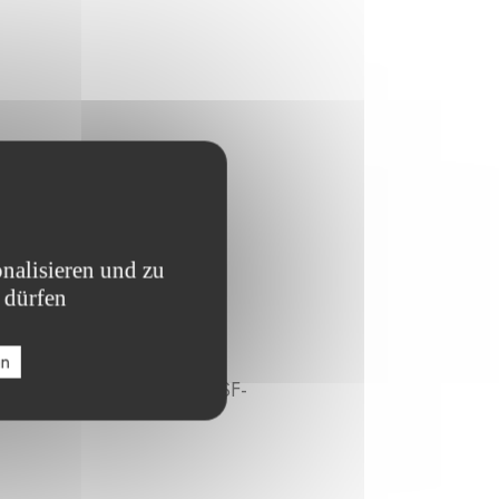
nalisieren und zu
 dürfen
en
onatologie-Station der MSF-