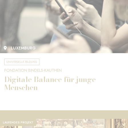
LUXEMBURG
UNIVERSELLE BILDUNG
FONDATION BINDELS-KAUTHEN
Digitale Balance für junge
Menschen
LAUFENDES PROJEKT