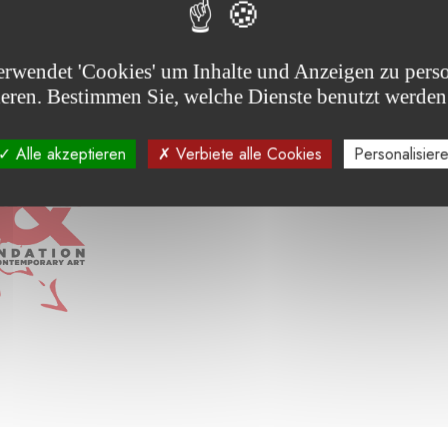
erwendet 'Cookies' um Inhalte und Anzeigen zu perso
Sie die von der Stiftung unterstützten Projekte :
ieren. Bestimmen Sie, welche Dienste benutzt werden
Alle akzeptieren
Verbiete alle Cookies
Personalisier