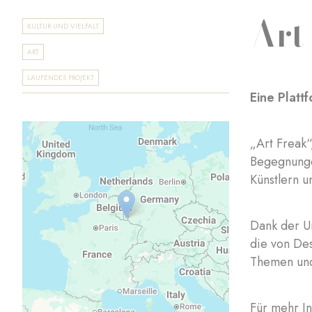
Art
KULTUR UND VIELFALT
ART
LAUFENDES PROJEKT
Eine Platt
„Art Freak
Begegnunge
Künstlern u
Dank der U
die von Des
Themen und
Für mehr In