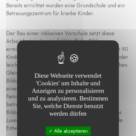
Bereits errichtet wurden eine Grundschule und ein
Betreuungszentrum für kranke Kinder.
Der Bau einer inklusiven Vorschule setzt diese
Arbeit fort, indem er frühkindliche Bildung
ermöglicht. In einem integrativen Umfeld können 90
Kinder – darunter auch solche mit Krankheiten oder
leichten Beeinträchtigungen – die Schule besuchen.
Gleichzeitig schafft die Erweiterung der
Diese Webseite verwendet
Bildungsinfrastruktur die Möglichkeit für Mütter,
'Cookies' um Inhalte und
einer Erwerbstätigkeit nachzugehen und ihre
Anzeigen zu personalisieren
Familien zu unterstützen, während die Kinder
und zu analysieren. Bestimmen
betreut werden. Durch die Ausweitung der
Sie, welche Dienste benutzt
Bildungsmöglichkeiten trägt
Handicaps Solidaires
werden dürfen
Luxembourg
dazu bei, das Lernen und die soziale
Entwicklung der Kinder nachhaltig zu fördern.
Alle akzeptieren