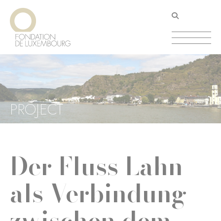
Direkt
Cookie-Einstellungen
zum
Inhalt
PROJECT
Der Fluss Lahn
als Verbindung
zwischen dem