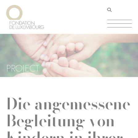
Direkt
Cookie-Einstellungen
zum
Inhalt
PROJECT
Die angemessene
Begleitung von
Kindern in ihrer