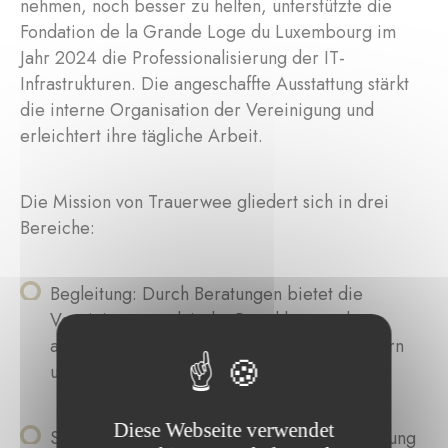
nehmen, noch besser zu helfen, unterstützte die
Fondation de la Grande Loge du Luxembourg im
Jahr 2024 die Professionalisierung der IT-
Infrastrukturen. Die angeschaffte Ausstattung stärkt
die interne Organisation der Vereinigung und
erleichtert ihre tägliche Arbeit.
Die Mission von Trauerwee gliedert sich in drei
Bereiche:
Begleitung: Durch Beratungen bietet die
Vereinigung praktische Ratschläge und
angepasste Unterstützung für trauernde Eltern
und ihre Kinder
Diese Webseite verwendet
Schulung: Ein zentraler Pfeiler der Vereinigung