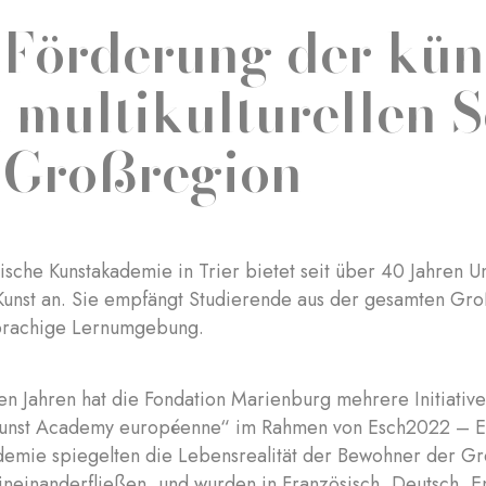
 Förderung der kün
 multikulturellen 
 Großregion
sche Kunstakademie in Trier bietet seit über 40 Jahren Un
unst an. Sie empfängt Studierende aus der gesamten Großr
prachige Lernumgebung.
ten Jahren hat die Fondation Marienburg mehrere Initiative
nst Academy européenne“ im Rahmen von Esch2022 – Eur
demie spiegelten die Lebensrealität der Bewohner der Gre
 ineinanderfließen, und wurden in Französisch, Deutsch, E