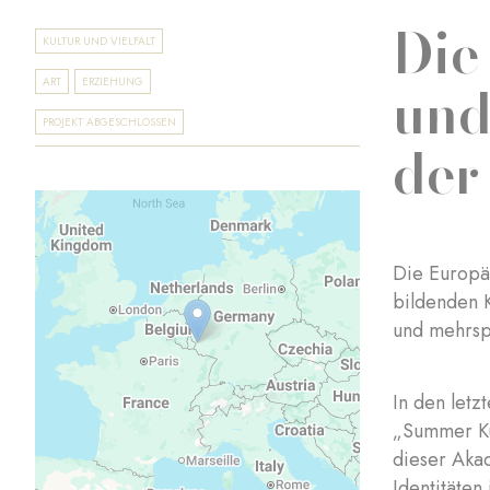
Die
KULTUR UND VIELFALT
und
ART
ERZIEHUNG
PROJEKT ABGESCHLOSSEN
der
Die Europäi
bildenden K
und mehrs
In den letz
„Summer Ku
dieser Aka
Identitäten