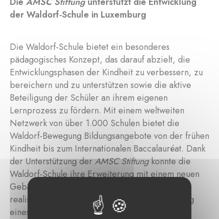
Die
AMSC Stiftung
unterstützt die Entwicklung
der Waldorf-Schule in Luxemburg
Die Waldorf-Schule bietet ein besonderes
pädagogisches Konzept, das darauf abzielt, die
Entwicklungsphasen der Kindheit zu verbessern, zu
bereichern und zu unterstützen sowie die aktive
Beteiligung der Schüler an ihrem eigenen
Lernprozess zu fördern. Mit einem weltweiten
Netzwerk von über 1.000 Schulen bietet die
Waldorf-Bewegung Bildungsangebote von der frühen
Kindheit bis zum Internationalen Baccalauréat. Dank
der Unterstützung der
AMSC Stiftung
konnte die
Waldorf-Schule ihre Erweiterung mit einem neuen
Gebäude in
Limpertsberg
, Luxemburg-Stadt,
realisieren. Zudem wurde sie bei der Umsetzung
eines Ausbildungsprojekts für Lehrer und