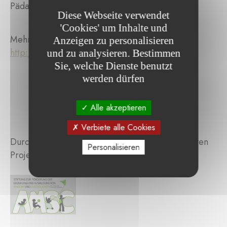
Pädagogen unterstützt.
Diese Webseite verwendet
'Cookies' um Inhalte und
Mehr Infos unter :
Anzeigen zu personalisieren
http://www.waldorf.lu/index.php/fr/
und zu analysieren. Bestimmen
Sie, welche Dienste benutzt
werden dürfen
Alle akzeptieren
Verbiete alle Cookies
Durchsuchen Sie die von der Stiftung unterstützten
Personalisieren
Projekte :